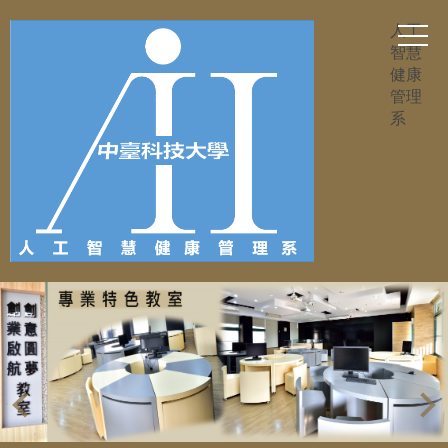
跳
人工
到
智慧
主
健康
要
管理
內
系
容
區