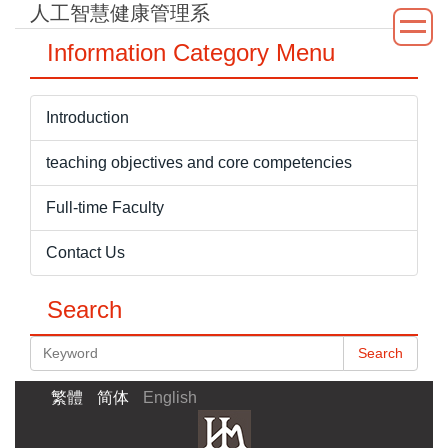
人工智慧健康管理系
Jump
to
Information Category Menu
the
main
content
Introduction
block
teaching objectives and core competencies
Full-time Faculty
Contact Us
Search
Search
繁體
简体
English